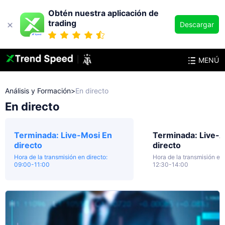
Obtén nuestra aplicación de
trading
Descargar
MENÚ
Análisis y Formación
>
En directo
En directo
Terminada
:
Live-Mosi
En
Terminada
:
Live-
directo
directo
Hora de la transmisión en directo:
Hora de la transmisión en 
09:00-11:00
12:30-14:00