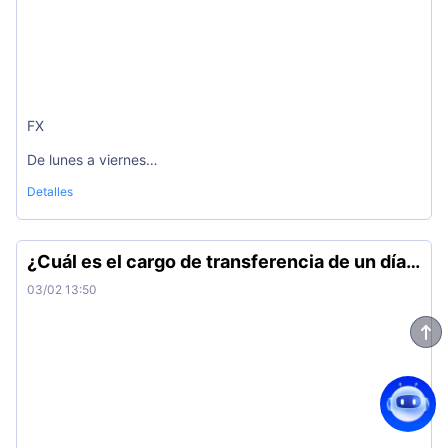
FX
De lunes a viernes
Detalles
00:05-23:50 (GMT+2)
¿Cuál es el cargo de transferencia de un día
USDRUB
para otro?
03/02 13:50
De lunes a viernes
10:00-23:50 (GMT+2)
XAUUSD, XAGUSD, USOIL
de lunes a viernes