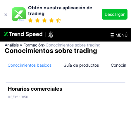
Obtén nuestra aplicación de
trading
Descargar
MENÚ
Análisis y Formación
>
Conocimientos sobre trading
Conocimientos sobre trading
Conocimientos básicos
Guía de productos
Conocimien
Horarios comerciales
03/02 13:50