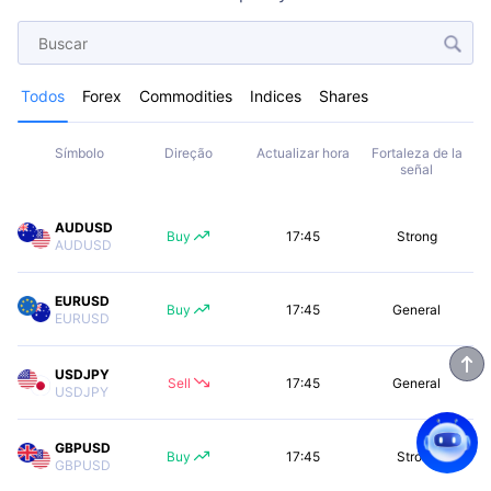
Todos
Forex
Commodities
Indices
Shares
Símbolo
Direção
Actualizar hora
Fortaleza de la
señal
AUDUSD
Buy
17:45
Strong
AUDUSD
EURUSD
Buy
17:45
General
EURUSD
USDJPY
Sell
17:45
General
USDJPY
GBPUSD
Buy
17:45
Strong
GBPUSD