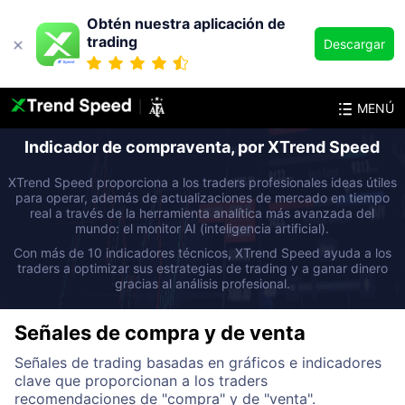
Obtén nuestra aplicación de
trading
Descargar
MENÚ
Indicador de compraventa, por XTrend Speed
XTrend Speed proporciona a los traders profesionales ideas útiles
para operar, además de actualizaciones de mercado en tiempo
real a través de la herramienta analítica más avanzada del
mundo: el monitor AI (inteligencia artificial).
Con más de 10 indicadores técnicos, XTrend Speed ayuda a los
traders a optimizar sus estrategias de trading y a ganar dinero
gracias al análisis profesional.
Señales de compra y de venta
Señales de trading basadas en gráficos e indicadores
clave que proporcionan a los traders
recomendaciones de "compra" y de "venta".