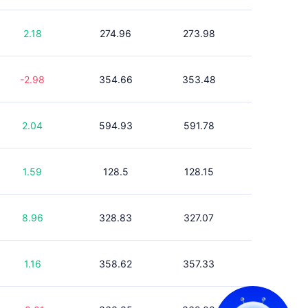
2.18
274.96
273.98
-2.98
354.66
353.48
2.04
594.93
591.78
1.59
128.5
128.15
8.96
328.83
327.07
¿Preguntas? Contacta con
1.16
358.62
357.33
nosotros