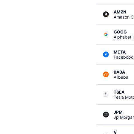
AMZN
Amazon 
GOOG
Alphabet I
META
Facebook
BABA
Alibaba
TSLA
Tesla Mot
JPM
Jp Morga
V