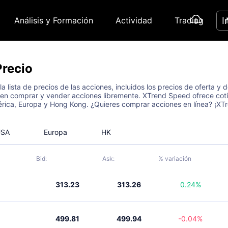
I
Análisis y Formación
Actividad
Trading
Precio
a lista de precios de las acciones, incluidos los precios de oferta 
en comprar y vender acciones libremente. XTrend Speed ofrece cot
rica, Europa y Hong Kong. ¿Quieres comprar acciones en línea? ¡XTr
USA
Europa
HK
Bid:
Ask:
% variación
313.23
313.26
0.24%
499.81
499.94
-0.04%