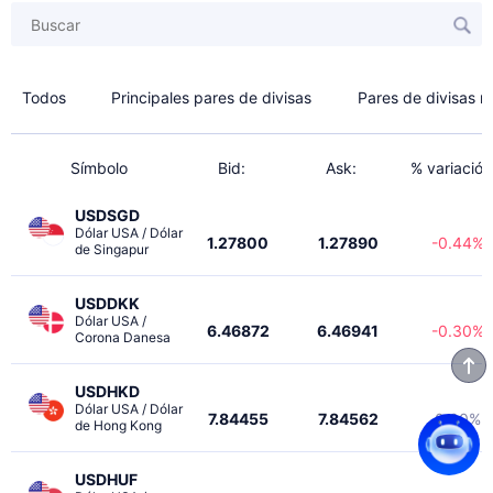
Todos
Principales pares de divisas
Pares de divisas 
Símbolo
Bid:
Ask:
% variación
USDSGD
Dólar USA / Dólar 
1.27800
1.27890
-0.44%
de Singapur
USDDKK
Dólar USA / 
6.46872
6.46941
-0.30%
Corona Danesa
USDHKD
Dólar USA / Dólar 
7.84455
7.84562
0.00%
de Hong Kong
USDHUF