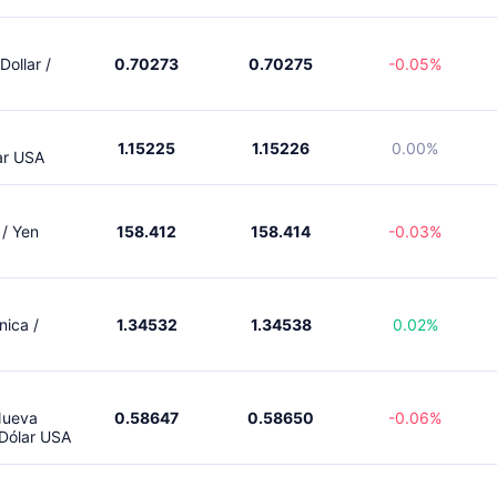
Dollar /
0.70273
0.70275
-0.05%
1.15225
1.15226
0.00%
ar USA
 / Yen
158.412
158.414
-0.03%
nica /
1.34532
1.34538
0.02%
Nueva
0.58647
0.58650
-0.06%
 Dólar USA