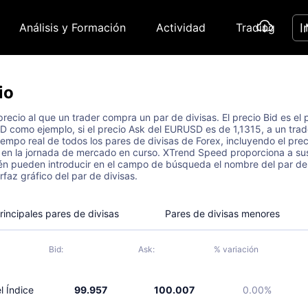
I
Análisis y Formación
Actividad
Trading
io
 precio al que un trader compra un par de divisas. El precio Bid es el
como ejemplo, si el precio Ask del EURUSD es de 1,1315, a un trade
empo real de todos los pares de divisas de Forex, incluyendo el precio
 en la jornada de mercado en curso. XTrend Speed proporciona a sus 
n pueden introducir en el campo de búsqueda el nombre del par de di
rfaz gráfico del par de divisas.
rincipales pares de divisas
Pares de divisas menores
Bid:
Ask:
% variación
l Índice
99.957
100.007
0.00%