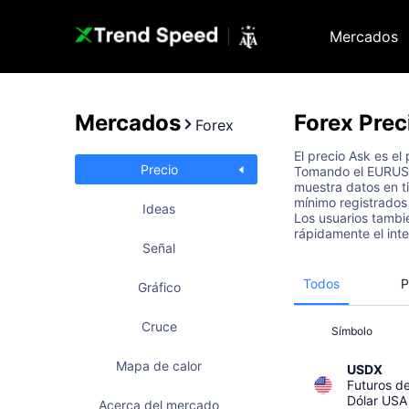
Mercados
Mercados
Forex
Prec
Forex
El precio Ask es el
Precio
Tomando el EURUSD 
muestra datos en ti
mínimo registrados
Ideas
Los usuarios tambié
rápidamente el inte
Señal
Todos
P
Gráfico
Cruce
Símbolo
Mapa de calor
USDX
Futuros de
Dólar USA
Acerca del mercado