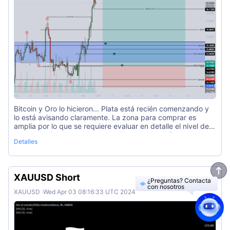
Bitcoin y Oro lo hicieron... Plata está recién comenzando y
lo está avisando claramente. La zona para comprar es
amplia por lo que se requiere evaluar en detalle el nivel de
apalancamiento con el que nos involucramos. Esperando
Detalles
confirmaciones en LTF podemos reducir el riesgo. Si la
preferencia es construir position, pues bueno, las
probabilidades son altas a...
XAUUSD Short
¿Preguntas? Contacta
con nosotros
XAUUSD
·
Wed Apr 03 08:16:33 UTC 2024